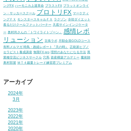
ングFX
ハーモニカ上達革命
ブラストFX
ブラットオンライ
プロトリFX
ン・サッカースクール
マーケティ
ングＦＸ
モンスタースキャルＦＸ
ラクゾン
冷却ダイエット
着るだけクールファットバーナー
天底サインインジケータ
感情レボ
ー
奥村尚さんの「トワイライトゾーン」
リューション
文殊ラボ
月額会員GOLDコース
有料メルマガ 時鳥・政経レポート『天の時』
正統派ヒプノ
セラピスト養成講座
無限FX pro
理想のあなたになる方法
異
業種交流ビジネスサークル
穴馬
資産構築アカデミー
魔術師
奥村部屋
ＭＴ４裁量トレード練習君プレミアム
アーカイブ
2024年
3月
2023年
2022年
2021年
2020年