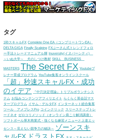
タグ
1秒スキャルFX
Complete One EA（コンプリートワンEA）
DELTA GIGA
Finally Scalping
FXぷーさん式トレンドフォロ
ー手法トレードマニュアル輝
Inuversity(イヌバーシティ)
～いぬ大学～ 犬のしつけ教材
SKILL BUSINESS
The Secret FX
MASTERS
Youtubeプ
レナー育成プログラム
YouTube集客オンラインスクール
「超」秒速スキャルFX・成功
のイデア
『中穴決定理論』トリプルボランチシス
テム
お悩みコンテンツアフィリエイト
らくらく英会話マス
タープログラム
イサム・デルタFX
インターネット総合集客
ツール アメプレスPro
コインクリック
スリーステップトレ
ードネオ
ゼロコリメソッド（オンライン肩こり解消講座）
ソフトボール厚木商業式・強くなる練習メニューと上達エッ
ゾーンスキ
センス～見えない競争力の秘訣～
ャルFX
ドラストFX
ネオ・スキャルピ