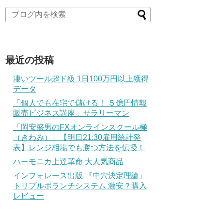
最近の投稿
凄いツール超ド級 1日100万円以上獲得
データ
「個人でも在宅で儲ける！ ５億円情報
販売ビジネス講座」サラリーマン
「岡安盛男のFXオンラインスクール極
（きわみ）」【明日21:30雇用統計発
表】レンジ相場でも勝つ方法を伝授！
ハーモニカ上達革命 大人気商品
インフォレース出版 『中穴決定理論』
トリプルボランチシステム 激安？購入
レビュー