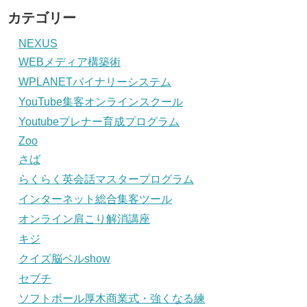
カテゴリー
NEXUS
WEBメディア構築術
WPLANETバイナリーシステム
YouTube集客オンラインスクール
Youtubeプレナー育成プログラム
Zoo
さば
らくらく英会話マスタープログラム
インターネット総合集客ツール
オンライン肩こり解消講座
キジ
クイズ脳ベルshow
セブチ
ソフトボール厚木商業式・強くなる練