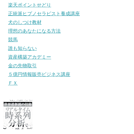
楽天ポイントせどり
正統派ヒプノセラピスト養成講座
犬のしつけ教材
理想のあなたになる方法
競馬
誰も知らない
資産構築アカデミー
金の先物取引
５億円情報販売ビジネス講座
ＦＸ