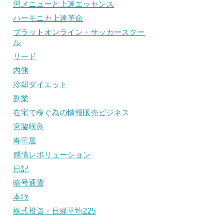
習メニューと上達エッセンス
ハーモニカ上達革命
ブラットオンライン・サッカースクー
ル
リード
内側
冷却ダイエット
副業
在宅で稼ぐ為の情報販売ビジネス
宮脇咲良
寿司屋
感情レボリューション
日記
暗号通貨
本歌
株式投資・日経平均225